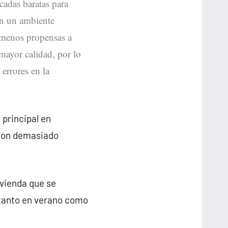
icadas baratas para
en un ambiente
n menos propensas a
mayor calidad, por lo
errores en la
 principal en
 son demasiado
ivienda que se
 tanto en verano como