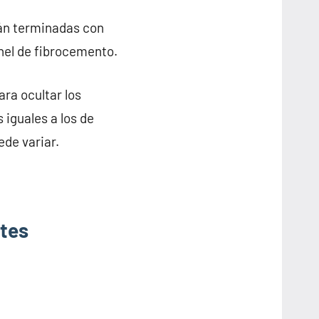
tán terminadas con
anel de fibrocemento.
ra ocultar los
 iguales a los de
ede variar.
ntes