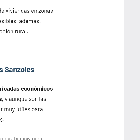
de viviendas en zonas
esibles. además,
ación rural.
s Sanzoles
bricadas económicos
s
, y aunque son las
r muy útiles para
s.
icadas baratas para