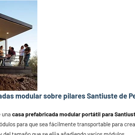
adas modular sobre pilares Santiuste de P
e una
casa prefabricada modular portátil para Santius
ódulos para que sea fácilmente transportable para cre
y del tamaño que se elija añadiendo varios módulos.