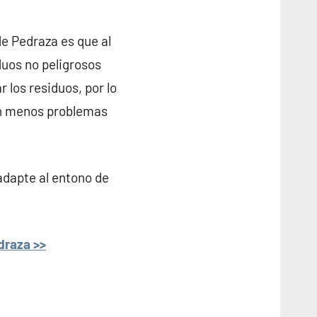
de Pedraza es que al
duos no peligrosos
 los residuos, por lo
nen menos problemas
adapte al entono de
draza >>