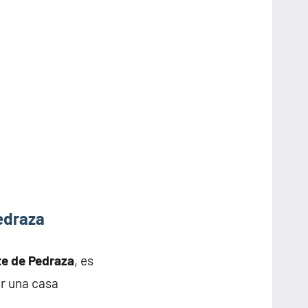
edraza
te de Pedraza
, es
ar una casa