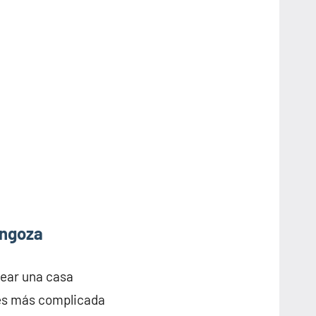
angoza
rear una casa
 es más complicada