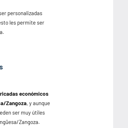
 ser personalizadas
esto les permite ser
a.
s
bricadas económicos
esa/Zangoza
, y aunque
eden ser muy útiles
angüesa/Zangoza.