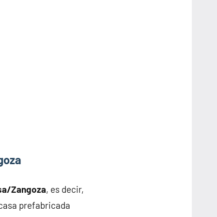
goza
esa/Zangoza
, es decir,
 casa prefabricada