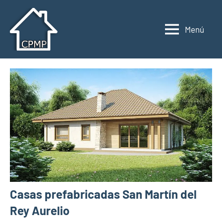
Saltar
al
Menú
contenido
Casas
Casas
prefabricadas,
prefabricadas,
modulares
modulares
y
portátiles
y
España
portátiles
Casas prefabricadas San Martín del
Rey Aurelio