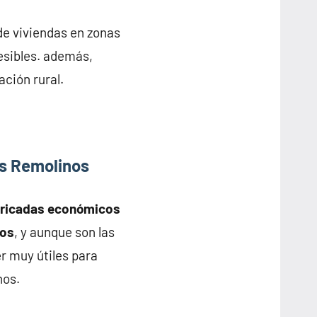
de viviendas en zonas
esibles. además,
ación rural.
s Remolinos
bricadas económicos
nos
, y aunque son las
r muy útiles para
nos.