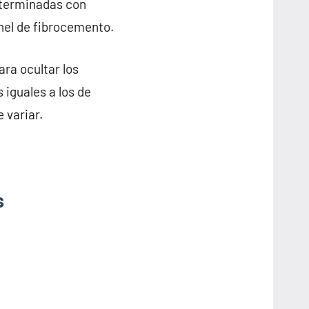
 terminadas con
anel de fibrocemento.
ra ocultar los
 iguales a los de
 variar.
s