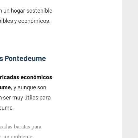
n un hogar sostenible
nibles y económicos.
as Pontedeume
bricadas económicos
deume
, y aunque son
 ser muy útiles para
deume.
icadas baratas para
en un ambiente