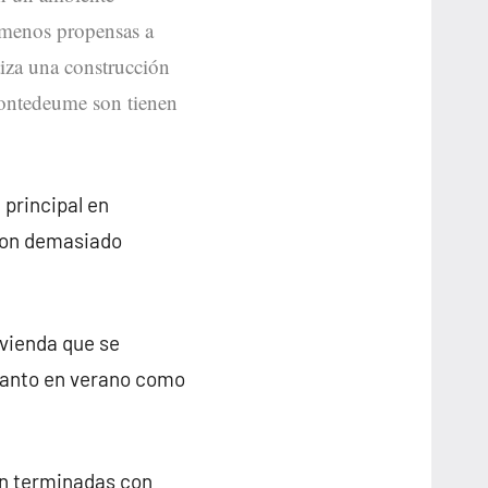
n menos propensas a
tiza una construcción
 Pontedeume son tienen
 principal en
son demasiado
ivienda que se
tanto en verano como
án terminadas con