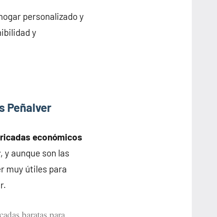
hogar personalizado y
ibilidad y
s Peñalver
bricadas económicos
r
, y aunque son las
r muy útiles para
r.
icadas baratas para