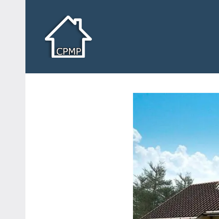
Saltar
al
contenido
Casas
Casas
prefabricadas,
prefabricadas
modulares
y
modulares
portátiles
España
y
portátiles