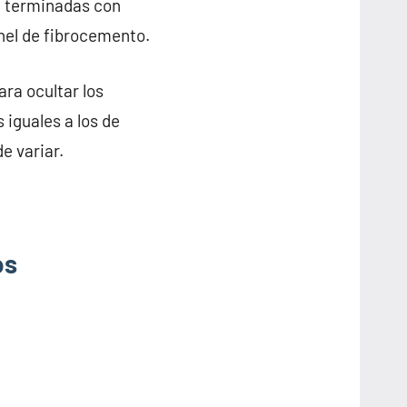
n terminadas con
anel de fibrocemento.
ra ocultar los
 iguales a los de
e variar.
os