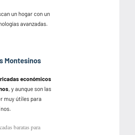
scan un hogar con un
nologías avanzadas.
s Montesinos
bricadas económicos
inos
, y aunque son las
r muy útiles para
inos.
icadas baratas para