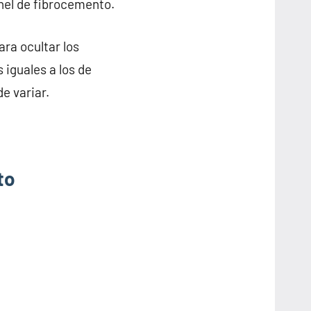
anel de fibrocemento.
ra ocultar los
 iguales a los de
e variar.
to