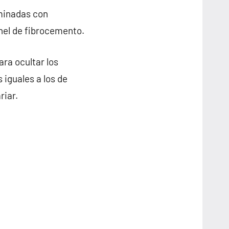
rminadas con
anel de fibrocemento.
ra ocultar los
 iguales a los de
riar.