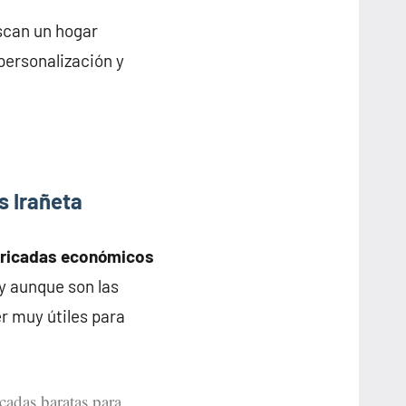
scan un hogar
personalización y
s Irañeta
bricadas económicos
 y aunque son las
r muy útiles para
.
icadas baratas para