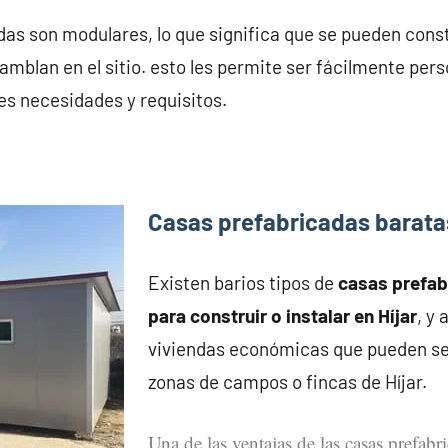
as son modulares, lo que significa que se pueden cons
mblan en el sitio. esto les permite ser fácilmente pers
es necesidades y requisitos.
Casas prefabricadas baratas
Existen barios tipos de
casas prefa
para construir o instalar en Híjar
, y
viviendas económicas que pueden se
zonas de campos o fincas de Híjar.
Una de las ventajas de las casas prefabr