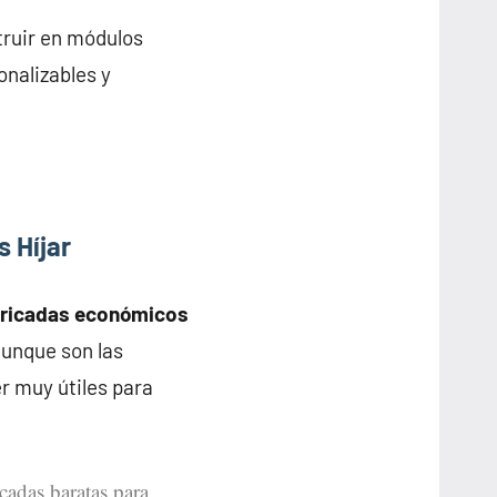
truir en módulos
onalizables y
 Híjar
bricadas económicos
 aunque son las
r muy útiles para
icadas baratas para