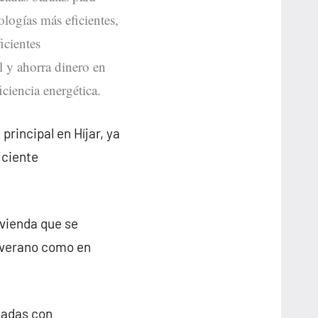
nologías más eficientes,
icientes
l y ahorra dinero en
iciencia energética.
principal en Híjar, ya
iciente
ivienda que se
n verano como en
nadas con