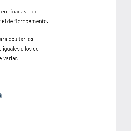
 terminadas con
anel de fibrocemento.
ra ocultar los
 iguales a los de
 variar.
a