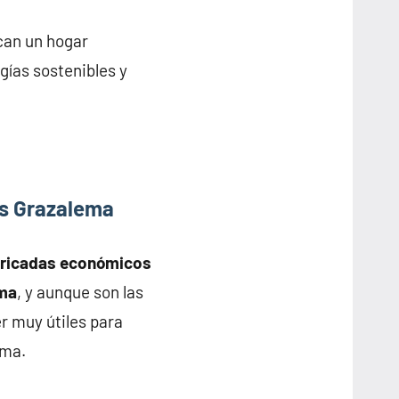
can un hogar
gías sostenibles y
as Grazalema
bricadas económicos
ema
, y aunque son las
r muy útiles para
ema.