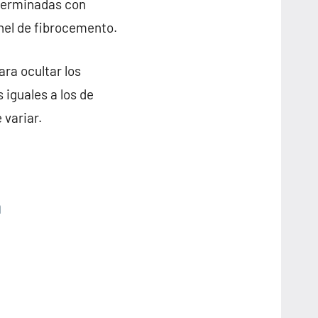
 terminadas con
anel de fibrocemento.
ra ocultar los
 iguales a los de
 variar.
a