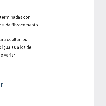
n terminadas con
anel de fibrocemento.
ra ocultar los
 iguales a los de
e variar.
or