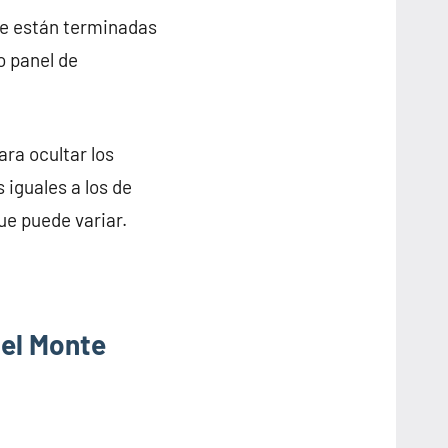
ue están terminadas
o panel de
ra ocultar los
 iguales a los de
ue puede variar.
del Monte