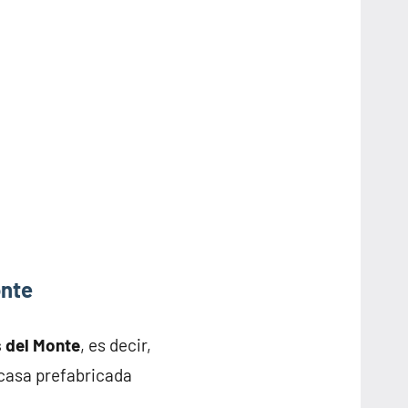
onte
s del Monte
, es decir,
 casa prefabricada