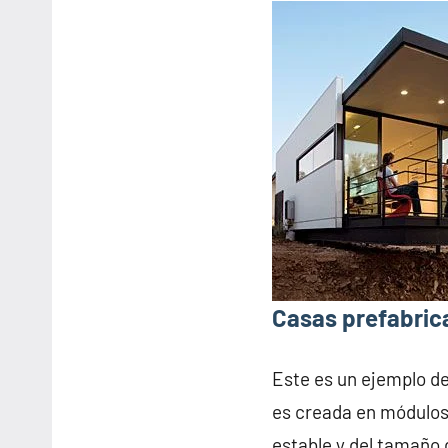
Casas prefabric
Este es un ejemplo d
es creada en módulos
estable y del tamaño 