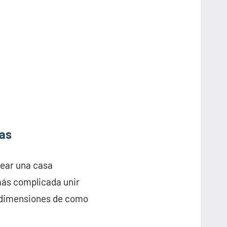
eas
rear una casa
más complicada unir
s dimensiones de como