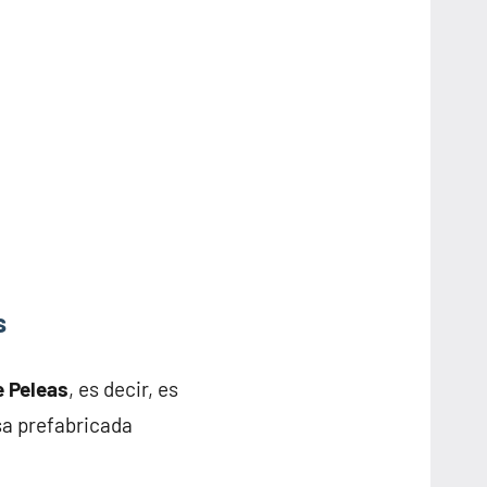
s
e Peleas
, es decir, es
sa prefabricada