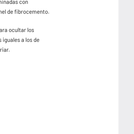
rminadas con
anel de fibrocemento.
ra ocultar los
 iguales a los de
riar.