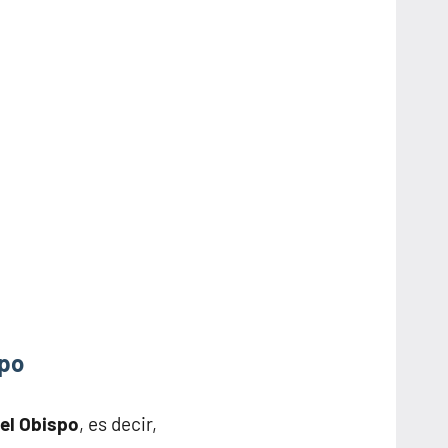
spo
del Obispo
, es decir,