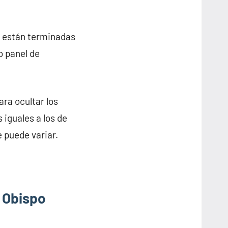
e están terminadas
o panel de
ra ocultar los
 iguales a los de
e puede variar.
l Obispo