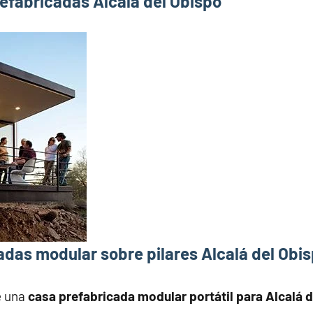
efabricadas Alcalá del Obispo
das modular sobre pilares Alcalá del Obi
e una
casa prefabricada modular portátil para Alcalá 