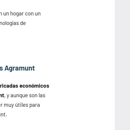
n un hogar con un
nologías de
as Agramunt
bricadas económicos
nt
, y aunque son las
r muy útiles para
nt.