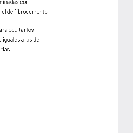
rminadas con
anel de fibrocemento.
ra ocultar los
 iguales a los de
riar.