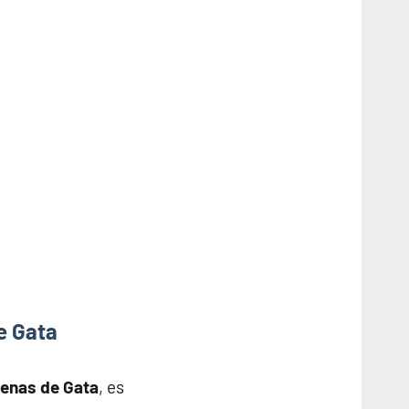
e Gata
uenas de Gata
, es