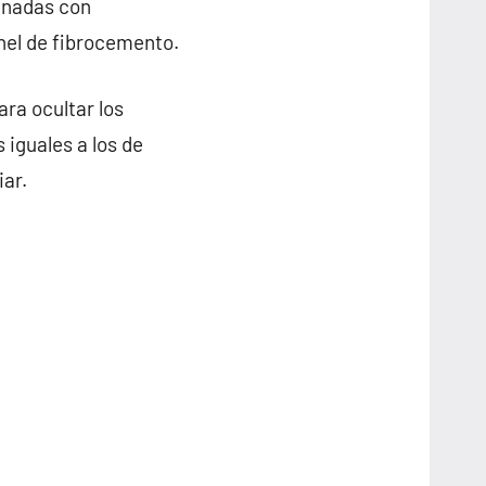
inadas con
anel de fibrocemento.
ra ocultar los
 iguales a los de
iar.