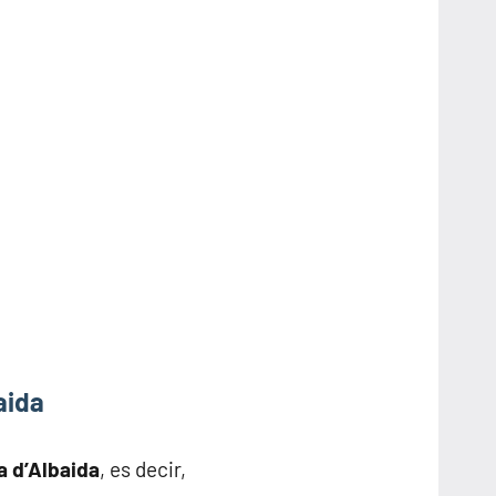
aida
a d’Albaida
, es decir,