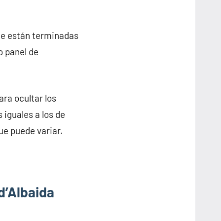
ue están terminadas
o panel de
ra ocultar los
 iguales a los de
ue puede variar.
d’Albaida