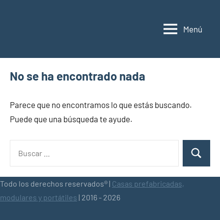
Saltar
al
Menú
contenido
Casas
Casas
prefabricadas,
prefabricadas,
modulares
modulares
y
No se ha encontrado nada
portátiles
y
España
portátiles
Parece que no encontramos lo que estás buscando.
Puede que una búsqueda te ayude.
Buscar:
Buscar
Todo los derechos reservados® |
Casas prefabricadas,
modulares y portátiles
| 2016 - 2026