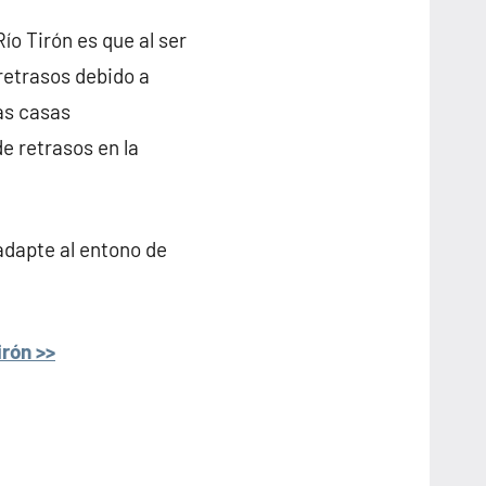
ío Tirón es que al ser
retrasos debido a
las casas
e retrasos en la
adapte al entono de
rón >>