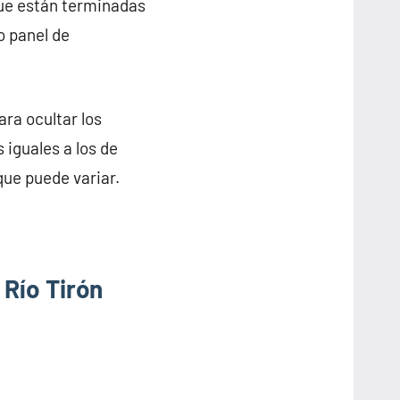
que están terminadas
o panel de
ra ocultar los
 iguales a los de
que puede variar.
 Río Tirón