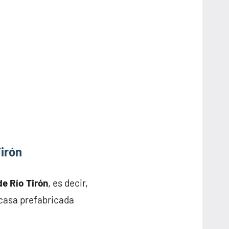
irón
de Río Tirón
, es decir,
 casa prefabricada