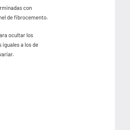
erminadas con
anel de fibrocemento.
ra ocultar los
 iguales a los de
ariar.