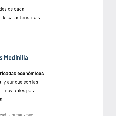
ades de cada
n de características
 Medinilla
bricadas económicos
a
, y aunque son las
r muy útiles para
a.
icadas baratas para